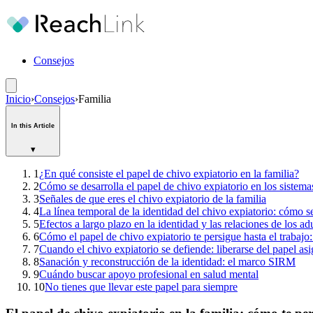
Consejos
Inicio
›
Consejos
›
Familia
In this Article
▾
1
¿En qué consiste el papel de chivo expiatorio en la familia?
2
Cómo se desarrolla el papel de chivo expiatorio en los sistema
3
Señales de que eres el chivo expiatorio de la familia
4
La línea temporal de la identidad del chivo expiatorio: cómo s
5
Efectos a largo plazo en la identidad y las relaciones de los ad
6
Cómo el papel de chivo expiatorio te persigue hasta el trabajo:
7
Cuando el chivo expiatorio se defiende: liberarse del papel as
8
Sanación y reconstrucción de la identidad: el marco SIRM
9
Cuándo buscar apoyo profesional en salud mental
10
No tienes que llevar este papel para siempre