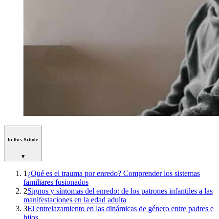
In this Article
▾
1
¿Qué es el trauma por enredo? Comprender los sistemas
familiares fusionados
2
Signos y síntomas del enredo: de los patrones infantiles a las
manifestaciones en la edad adulta
3
El entrelazamiento en las dinámicas de género entre padres e
hijos