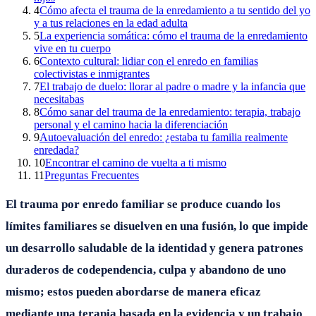
4
Cómo afecta el trauma de la enredamiento a tu sentido del yo
y a tus relaciones en la edad adulta
5
La experiencia somática: cómo el trauma de la enredamiento
vive en tu cuerpo
6
Contexto cultural: lidiar con el enredo en familias
colectivistas e inmigrantes
7
El trabajo de duelo: llorar al padre o madre y la infancia que
necesitabas
8
Cómo sanar del trauma de la enredamiento: terapia, trabajo
personal y el camino hacia la diferenciación
9
Autoevaluación del enredo: ¿estaba tu familia realmente
enredada?
10
Encontrar el camino de vuelta a ti mismo
11
Preguntas Frecuentes
El trauma por enredo familiar se produce cuando los
límites familiares se disuelven en una fusión, lo que impide
un desarrollo saludable de la identidad y genera patrones
duraderos de codependencia, culpa y abandono de uno
mismo; estos pueden abordarse de manera eficaz
mediante una terapia basada en la evidencia y un trabajo