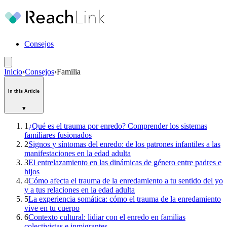
Consejos
Inicio
›
Consejos
›
Familia
In this Article
▾
1
¿Qué es el trauma por enredo? Comprender los sistemas
familiares fusionados
2
Signos y síntomas del enredo: de los patrones infantiles a las
manifestaciones en la edad adulta
3
El entrelazamiento en las dinámicas de género entre padres e
hijos
4
Cómo afecta el trauma de la enredamiento a tu sentido del yo
y a tus relaciones en la edad adulta
5
La experiencia somática: cómo el trauma de la enredamiento
vive en tu cuerpo
6
Contexto cultural: lidiar con el enredo en familias
colectivistas e inmigrantes