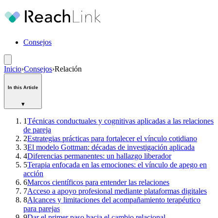
Consejos
Inicio
›
Consejos
›
Relación
In this Article
▾
1
Técnicas conductuales y cognitivas aplicadas a las relaciones
de pareja
2
Estrategias prácticas para fortalecer el vínculo cotidiano
3
El modelo Gottman: décadas de investigación aplicada
4
Diferencias permanentes: un hallazgo liberador
5
Terapia enfocada en las emociones: el vínculo de apego en
acción
6
Marcos científicos para entender las relaciones
7
Acceso a apoyo profesional mediante plataformas digitales
8
Alcances y limitaciones del acompañamiento terapéutico
para parejas
9
Dar el primer paso hacia el cambio relacional