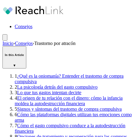
Consejos
Inicio
›
Consejos
›
Trastorno por atracón
In this Article
▾
1
¿Qué es la oniomanía? Entender el trastorno de compra
compulsiva
2
La psicología detrás del gasto compulsivo
3
Lo que tus gastos intentan decirte
4
El origen de tu relación con el dinero: cómo la infancia
moldea la autodestrucción financiera
5
Signos y síntomas del trastorno de compra compulsiva
6
Cómo las plataformas digitales utilizan tus emociones como
arma
7
Cómo el gasto compulsivo conduce a la autodestrucción
financiera
8
Opciones de tratamiento y recuperación para las compras