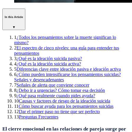
In this Article
▾
1
¿Todos los pensamientos sobre la muerte significan lo
mismo?
2
El espectro de cinco niveles: una guía para entender tus
pensamientos
3
¿Qué es la ideación suicida pasiva?
4
¿Qué es la ideación suicida activa?
5
Diferencias clave entre ideación pasiva e ideación activa
6
¿Cómo pueden intensificarse los pensamientos suicidas?
Señales y desencadenantes
7
Señales de alerta que conviene conocer
8
¿Debo ir a urgencias? Cómo tomar esa decisión
9
¿Qué pasa realmente cuando pides ayuda?
10
Causas y factores de riesgo de la ideación suicida
11
Cómo buscar ayuda para los pensamientos suicidas
12
Dar el primer paso no tiene que ser perfecto
13
Preguntas Frecuentes
El cierre emocional en las relaciones de pareja surge por