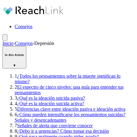
Consejos
Inicio
›
Consejos
›
Depresión
In this Article
▾
1
¿Todos los pensamientos sobre la muerte significan lo
mismo?
2
El espectro de cinco niveles: una guía para entender tus
pensamientos
3
¿Qué es la ideación suicida pasiva?
4
¿Qué es la ideación suicida activa?
5
Diferencias clave entre ideación pasiva e ideación activa
6
¿Cómo pueden intensificarse los pensamientos suicidas?
Señales y desencadenantes
7
Señales de alerta que conviene conocer
8
¿Debo ir a urgencias? Cómo tomar esa decisión
9
¿Qué pasa realmente cuando pides ayuda?