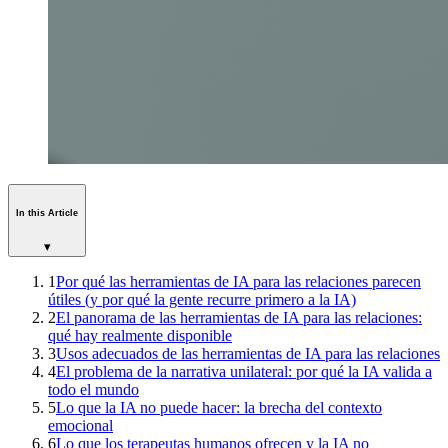
In this Article
▾
1
Por qué las herramientas de IA para las relaciones parecen
útiles (y por qué la gente recurre primero a la IA)
2
El panorama de las herramientas de IA para las relaciones:
qué hay realmente disponible
3
Usos adecuados de las herramientas de IA para las relaciones
4
El problema de la narrativa unilateral: por qué la IA valida a
todo el mundo
5
Lo que la IA no puede hacer: la brecha del contexto
emocional
6
Lo que los terapeutas humanos ofrecen y la IA no