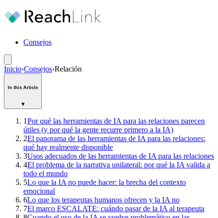
Consejos
Inicio
›
Consejos
›
Relación
In this Article
▾
1
Por qué las herramientas de IA para las relaciones parecen
útiles (y por qué la gente recurre primero a la IA)
2
El panorama de las herramientas de IA para las relaciones:
qué hay realmente disponible
3
Usos adecuados de las herramientas de IA para las relaciones
4
El problema de la narrativa unilateral: por qué la IA valida a
todo el mundo
5
Lo que la IA no puede hacer: la brecha del contexto
emocional
6
Lo que los terapeutas humanos ofrecen y la IA no
7
El marco ESCALATE: cuándo pasar de la IA al terapeuta
8
Cuando el uso de la IA se vuelve problemático en las