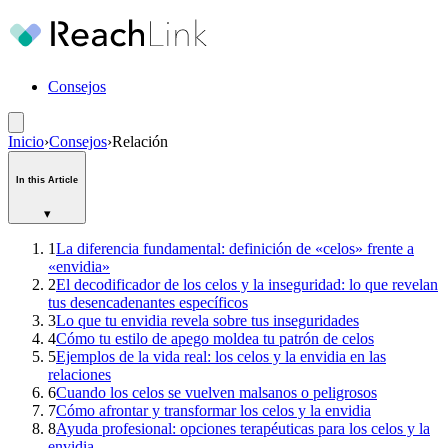
Consejos
Inicio
›
Consejos
›
Relación
In this Article
▾
1
La diferencia fundamental: definición de «celos» frente a
«envidia»
2
El decodificador de los celos y la inseguridad: lo que revelan
tus desencadenantes específicos
3
Lo que tu envidia revela sobre tus inseguridades
4
Cómo tu estilo de apego moldea tu patrón de celos
5
Ejemplos de la vida real: los celos y la envidia en las
relaciones
6
Cuando los celos se vuelven malsanos o peligrosos
7
Cómo afrontar y transformar los celos y la envidia
8
Ayuda profesional: opciones terapéuticas para los celos y la
envidia