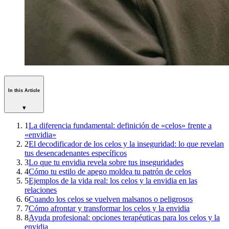
In this Article
▾
1
La diferencia fundamental: definición de «celos» frente a
«envidia»
2
El decodificador de los celos y la inseguridad: lo que revelan
tus desencadenantes específicos
3
Lo que tu envidia revela sobre tus inseguridades
4
Cómo tu estilo de apego moldea tu patrón de celos
5
Ejemplos de la vida real: los celos y la envidia en las
relaciones
6
Cuando los celos se vuelven malsanos o peligrosos
7
Cómo afrontar y transformar los celos y la envidia
8
Ayuda profesional: opciones terapéuticas para los celos y la
envidia