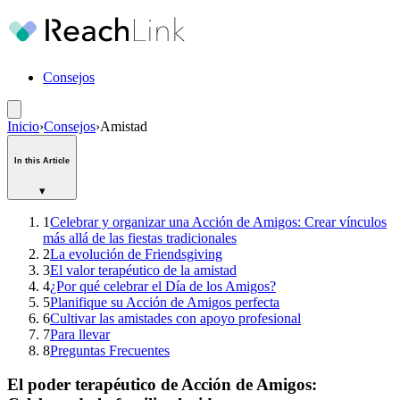
Consejos
Inicio
›
Consejos
›
Amistad
In this Article
▾
1
Celebrar y organizar una Acción de Amigos: Crear vínculos
más allá de las fiestas tradicionales
2
La evolución de Friendsgiving
3
El valor terapéutico de la amistad
4
¿Por qué celebrar el Día de los Amigos?
5
Planifique su Acción de Amigos perfecta
6
Cultivar las amistades con apoyo profesional
7
Para llevar
8
Preguntas Frecuentes
El poder terapéutico de Acción de Amigos: